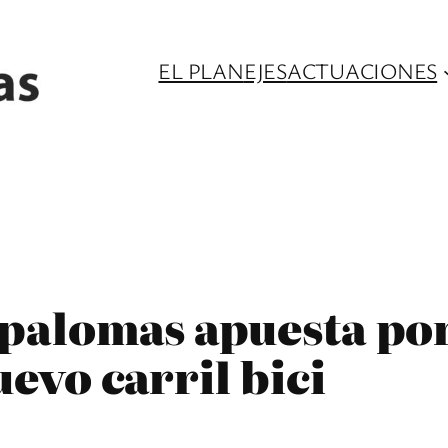
EL PLAN
EJES
ACTUACIONES
spalomas apuesta por
evo carril bici